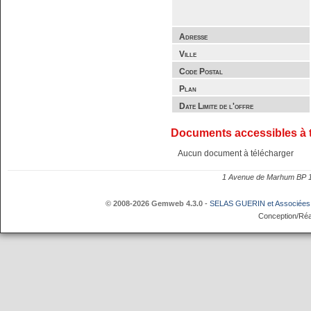
Adresse
Ville
Code Postal
Plan
Date Limite de l'offre
Documents accessibles à 
Aucun document à télécharger
1 Avenue de Marhum BP
© 2008-2026 Gemweb 4.3.0
-
SELAS GUERIN et Associées
Conception/Réa