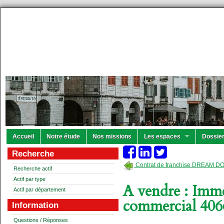
Accueil
Notre étude
Nos missions
Les espaces
Dossier
Recherche
Contrat de franchise DREAM 
Recherche actif
Actif par type
A vendre : Imme
Actif par département
commercial 4
Information
Questions / Réponses