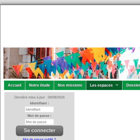
Accueil
Notre étude
Nos missions
Les espaces
Dossier
Dernière mise à jour : 09/08/2026
Identifiant :
Mot de passe :
Mot de passe oublié ?