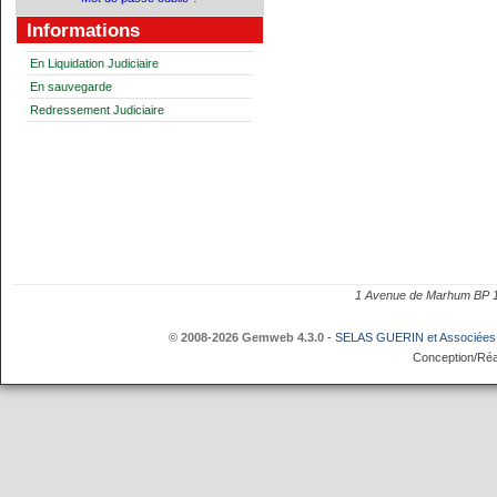
Informations
En Liquidation Judiciaire
En sauvegarde
Redressement Judiciaire
1 Avenue de Marhum BP
© 2008-2026 Gemweb 4.3.0
-
SELAS GUERIN et Associées
Conception/Réa