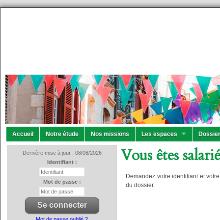
Accueil
Notre étude
Nos missions
Les espaces
Dossier
Vous êtes salarié
Dernière mise à jour : 08/08/2026
Identifiant :
Demandez votre identifiant et votr
Mot de passe :
du dossier.
Mot de passe oublié ?