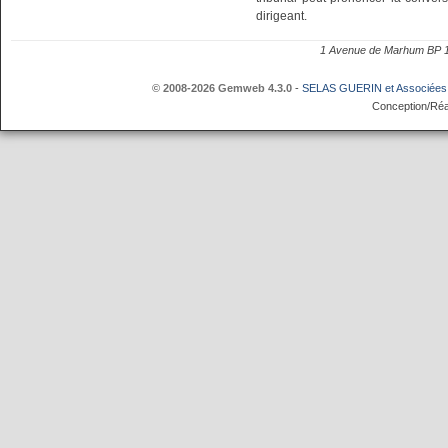
dirigeant.
1 Avenue de Marhum BP
© 2008-2026 Gemweb 4.3.0
-
SELAS GUERIN et Associées
Conception/Réa