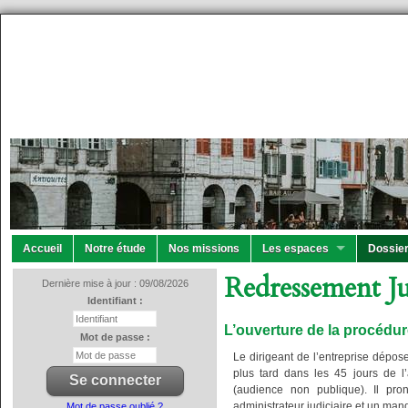
Accueil
Notre étude
Nos missions
Les espaces
Dossier
Redressement Ju
Dernière mise à jour : 09/08/2026
Identifiant :
L’ouverture de la procédu
Mot de passe :
Le dirigeant de l’entreprise dépo
plus tard dans les 45 jours de l
(audience non publique). Il pro
administrateur judiciaire et un man
Mot de passe oublié ?