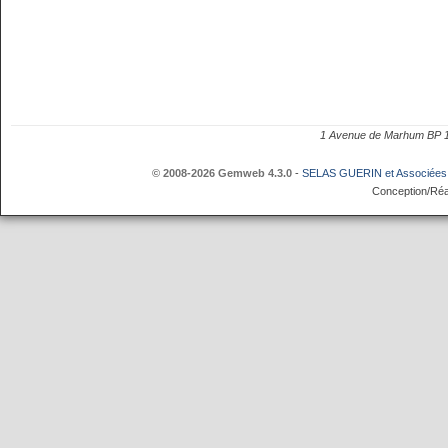
1 Avenue de Marhum BP
© 2008-2026 Gemweb 4.3.0
-
SELAS GUERIN et Associées
Conception/Réa