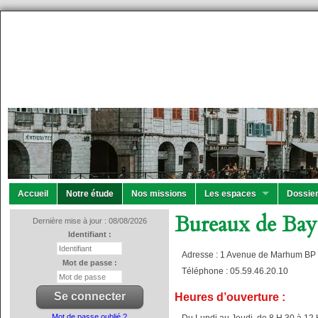
Accueil
Notre étude
Nos missions
Les espaces
Dossier
Bureaux de Ba
Dernière mise à jour : 08/08/2026
Identifiant :
Adresse : 1 Avenue de Marhum 
Mot de passe :
Téléphone : 05.59.46.20.10
Heures d’ouverture :
Mot de passe oublié ?