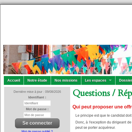
Accueil
Notre étude
Nos missions
Les espaces
Dossier
Questions / Rép
Dernière mise à jour : 09/08/2026
Identifiant :
Qui peut proposer une offre
Mot de passe :
Le principe est que le candidat doit 
Donc, à l'exception du dirigeant de
peut se porter acquéreur.
Mot de passe oublié ?