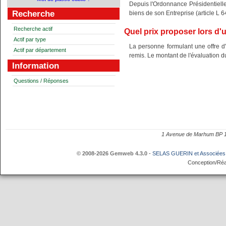
Depuis l'Ordonnance Présidentielle 
Recherche
biens de son Entreprise (article 
Recherche actif
Quel prix proposer lors d'
Actif par type
La personne formulant une offre d'
Actif par département
remis. Le montant de l'évaluation d
Information
Questions / Réponses
1 Avenue de Marhum BP
© 2008-2026 Gemweb 4.3.0
-
SELAS GUERIN et Associées
Conception/Réa