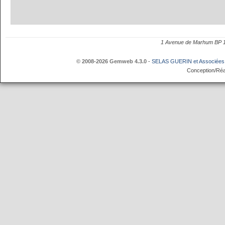
1 Avenue de Marhum BP
© 2008-2026 Gemweb 4.3.0
-
SELAS GUERIN et Associées
Conception/Réa