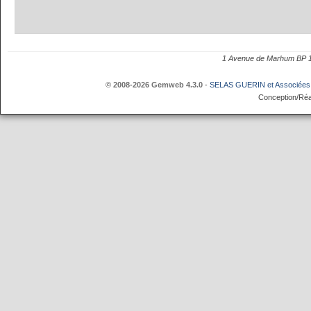
1 Avenue de Marhum BP
© 2008-2026 Gemweb 4.3.0
-
SELAS GUERIN et Associées
Conception/Réa