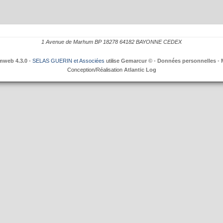
1 Avenue de Marhum BP 18278 64182 BAYONNE CEDEX
mweb 4.3.0
-
SELAS GUERIN et Associées
utilise
Gemarcur ©
-
Données personnelles
-
Conception/Réalisation
Atlantic Log