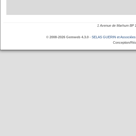
1 Avenue de Marhum BP
© 2008-2026 Gemweb 4.3.0
-
SELAS GUERIN et Associées
Conception/Réa