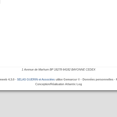
1 Avenue de Marhum BP 18278 64182 BAYONNE CEDEX
mweb 4.3.0
-
SELAS GUERIN et Associées
utilise
Gemarcur ©
-
Données personnelles
-
Conception/Réalisation
Atlantic Log