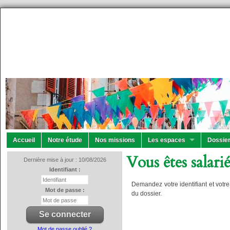
Accueil
Notre étude
Nos missions
Les espaces
Dossier
Vous êtes salarié
Dernière mise à jour : 10/08/2026
Identifiant :
Demandez votre identifiant et votr
Mot de passe :
du dossier.
Mot de passe oublié ?