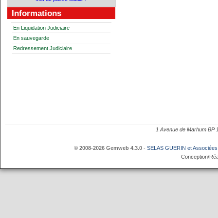
Informations
En Liquidation Judiciaire
En sauvegarde
Redressement Judiciaire
1 Avenue de Marhum BP
© 2008-2026 Gemweb 4.3.0
-
SELAS GUERIN et Associées
Conception/Réa