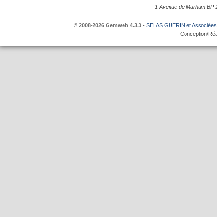
1 Avenue de Marhum BP
© 2008-2026 Gemweb 4.3.0
-
SELAS GUERIN et Associées
Conception/Réa