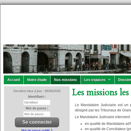
Accueil
Notre étude
Nos missions
Les espaces
Dossier
Les missions les
Dernière mise à jour : 06/08/2026
Identifiant :
Le Mandataire Judiciaire est un p
Mot de passe :
désigné par les Tribunaux de Gran
Le Mandataire Judiciaire intervient 
en qualité de Mandataire ad
en qualité de Conciliateur (p
Mot de passe oublié ?