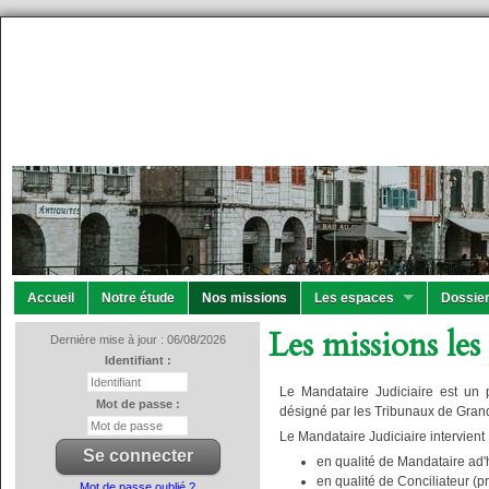
Accueil
Notre étude
Nos missions
Les espaces
Dossier
Les missions les
Dernière mise à jour : 06/08/2026
Identifiant :
Le Mandataire Judiciaire est un p
Mot de passe :
désigné par les Tribunaux de Gran
Le Mandataire Judiciaire intervient 
en qualité de Mandataire ad
en qualité de Conciliateur (p
Mot de passe oublié ?