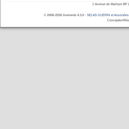
1 Avenue de Marhum BP
© 2008-2026 Gemweb 4.3.0
-
SELAS GUERIN et Associées
Conception/Réa