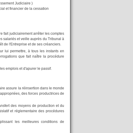
ssement Judiciaire )
ial et financier de la cessation
ait judiciairement arrêter les comptes
 salariés et veille auprès du Tribunal à
 de l'Entreprise et de ses créanciers.
r lui permettre, à tous les instants en
errogations que fait naître la procédure
es emplois et d'apurer le passif.
e assure la réinsertion dans le monde
 appropriées, des forces productrices de
transfert des moyens de production et du
gislatif et réglementaire des procédures
issant les meilleures conditions de