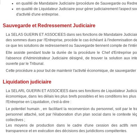
en qualité de Mandataire Judiciaire (procédure de Sauvegarde ou Redre
en qualité de Liquidateur Judiciaire pour gérer judiciairement l'aspect soc
d'activité d'une entreprise.
Sauvegarde et Redressement Judiciaire
La SELAS GUERIN ET ASSOCIEES dans ses fonctions de Mandataire Judiciaire f
des sommes dues par l'Entreprise, procède le cas échéant à l'indemnisation des
ce que les solutions de redressement ou Sauvegarde tiennent compte de l'intérêt
Elle assiste pendant toute la durée de la procédure le Chef d'Entreprise pou
l'absence d'Administrateur Judiciaire désigné, de trouver la solution aux int
ouverte par le Tribunal.
Cette procédure a pour but de maintenir l'activité économique, de sauvegarder l
Liquidation judiciaire
La SELARL GUERIN ET ASSOCIEES dans ses fonctions de Liquidateur Judiciair
économique, dans les délais les plus brefs possibles et les conditions les plus
l'Entreprise en Liquidation, c'est-à-dire :
Le potentiel humain , en facilitant la reconversion du personnel, soit par le 
personnel attaché, soit par l'élaboration d'un plan social dans le contexte lé
collectives ;
Les moyens de production dans le cadre d'une cession des actifs rempl
transparence et en exécution des décisions des juridictions compétentes.