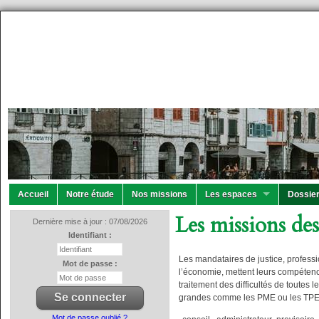
Accueil
Notre étude
Nos missions
Les espaces
Dossier
Les missions des
Dernière mise à jour : 07/08/2026
Identifiant :
Les mandataires de justice, professi
Mot de passe :
l’économie, mettent leurs compéten
traitement des difficultés de toutes l
grandes comme les PME ou les TPE
Mot de passe oublié ?