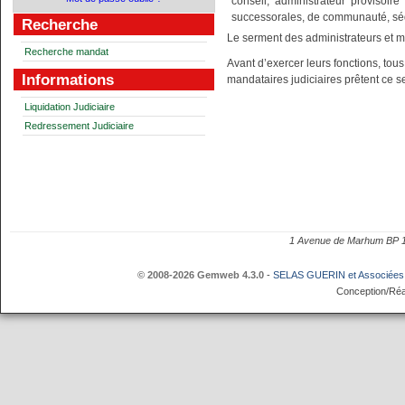
conseil, administrateur provisoir
successorales, de communauté, séqu
Recherche
Le serment des administrateurs et m
Recherche mandat
Avant d’exercer leurs fonctions, tous
Informations
mandataires judiciaires prêtent ce s
Liquidation Judiciaire
Redressement Judiciaire
1 Avenue de Marhum BP
© 2008-2026 Gemweb 4.3.0
-
SELAS GUERIN et Associées
Conception/Réa