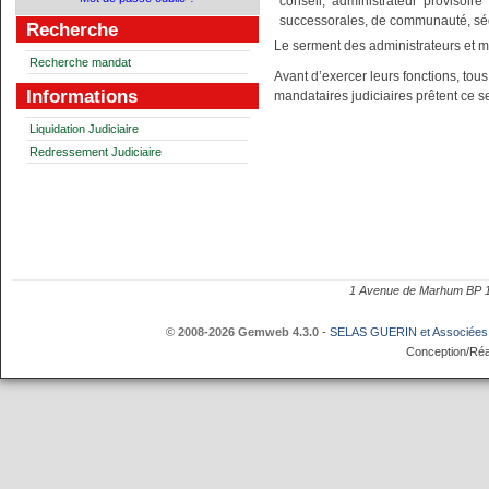
conseil, administrateur provisoir
successorales, de communauté, séqu
Recherche
Le serment des administrateurs et m
Recherche mandat
Avant d’exercer leurs fonctions, tous
Informations
mandataires judiciaires prêtent ce s
Liquidation Judiciaire
Redressement Judiciaire
1 Avenue de Marhum BP
© 2008-2026 Gemweb 4.3.0
-
SELAS GUERIN et Associées
Conception/Réa