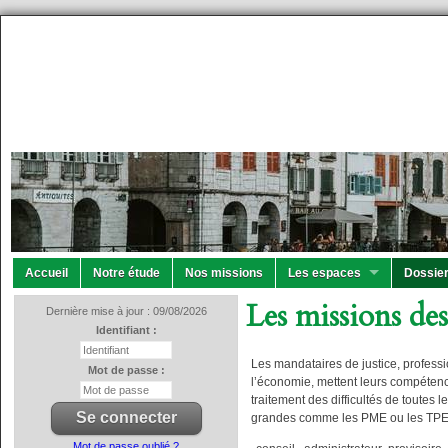
Accueil
Notre étude
Nos missions
Les espaces
Dossier
Les missions des
Dernière mise à jour : 09/08/2026
Identifiant :
Les mandataires de justice, professi
Mot de passe :
l’économie, mettent leurs compéten
traitement des difficultés de toutes l
grandes comme les PME ou les TPE
Mot de passe oublié ?