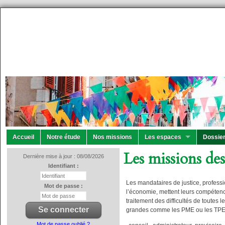
Accueil
Notre étude
Nos missions
Les espaces
Dossier
Les missions des
Dernière mise à jour : 08/08/2026
Identifiant :
Les mandataires de justice, professi
Mot de passe :
l’économie, mettent leurs compéten
traitement des difficultés de toutes l
grandes comme les PME ou les TPE
Mot de passe oublié ?