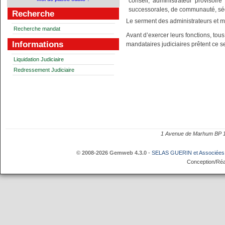
conseil, administrateur provisoir
successorales, de communauté, séqu
Recherche
Le serment des administrateurs et m
Recherche mandat
Avant d’exercer leurs fonctions, tous
Informations
mandataires judiciaires prêtent ce s
Liquidation Judiciaire
Redressement Judiciaire
1 Avenue de Marhum BP
© 2008-2026 Gemweb 4.3.0
-
SELAS GUERIN et Associées
Conception/Réa