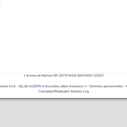
1 Avenue de Marhum BP 18278 64182 BAYONNE CEDEX
mweb 4.3.0
-
SELAS GUERIN et Associées
utilise
Gemarcur ©
-
Données personnelles
-
Conception/Réalisation
Atlantic Log