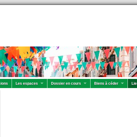
ions
Les espaces
Dossier en cours
Biens à céder
Lie