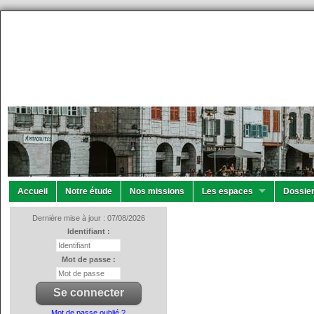
Accueil
Notre étude
Nos missions
Les espaces
Dossier
Dernière mise à jour : 07/08/2026
Identifiant :
Mot de passe :
Mot de passe oublié ?