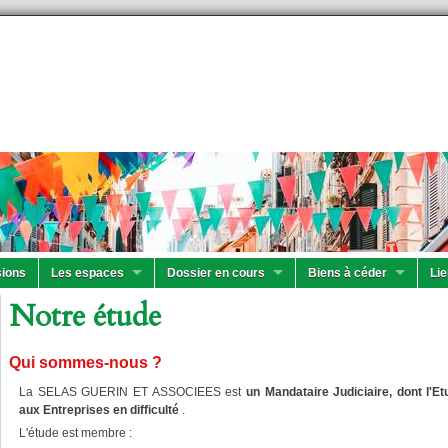
ions
Les espaces
Dossier en cours
Biens à céder
Lie
Notre étude
Qui sommes-nous ?
La SELAS GUERIN ET ASSOCIEES est
un Mandataire Judiciaire, dont l'E
aux Entreprises en difficulté
.
L'étude est membre :