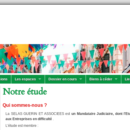
ions
Les espaces
Dossier en cours
Biens à céder
Lie
Notre étude
Qui sommes-nous ?
La SELAS GUERIN ET ASSOCIEES est
un Mandataire Judiciaire, dont l'E
aux Entreprises en difficulté
.
L'étude est membre :