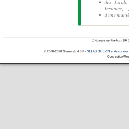
des Juridi
Instance, ...)
d'une manièr
1 Avenue de Marhum BP
© 2008-2026 Gemweb 4.3.0
-
SELAS GUERIN et Associées
Conception/Réa