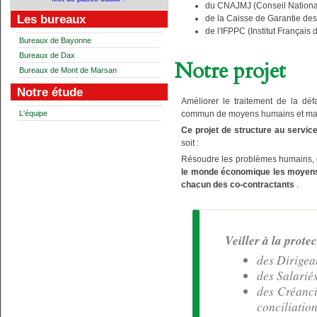
du CNAJMJ (Conseil National 
Les bureaux
de la Caisse de Garantie des
de l'IFPPC (Institut Français
Bureaux de Bayonne
Bureaux de Dax
Notre projet
Bureaux de Mont de Marsan
Notre étude
Améliorer le traitement de la déf
commun de moyens humains et matér
L'équipe
Ce projet
de structure au servic
soit :
Résoudre les problèmes humains, é
le monde économique les moyens h
chacun des co-contractants
.
Veiller à la protec
des Dirigea
des Salarié
des Créanci
conciliation