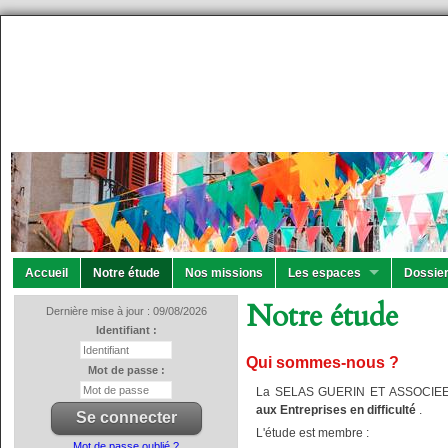
Accueil
Notre étude
Nos missions
Les espaces
Dossier
Notre étude
Dernière mise à jour : 09/08/2026
Identifiant :
Qui sommes-nous ?
Mot de passe :
La SELAS GUERIN ET ASSOCIEE
aux Entreprises en difficulté
.
L'étude est membre :
Mot de passe oublié ?