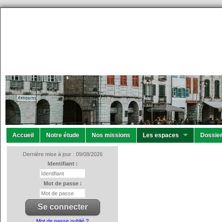
Accueil
Notre étude
Nos missions
Les espaces
Dossier
Dernière mise à jour : 09/08/2026
Identifiant :
Mot de passe :
Mot de passe oublié ?