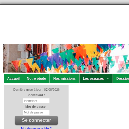
Accueil
Notre étude
Nos missions
Les espaces
Dossier
Dernière mise à jour : 07/08/2026
Identifiant :
Mot de passe :
Mot de passe oublié ?