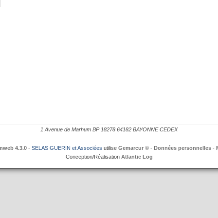
1 Avenue de Marhum BP 18278 64182 BAYONNE CEDEX
mweb 4.3.0
-
SELAS GUERIN et Associées
utilise
Gemarcur ©
-
Données personnelles
-
Conception/Réalisation
Atlantic Log