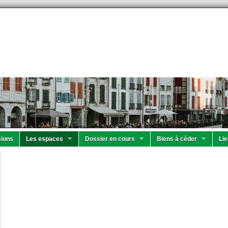
ions
Les espaces
Dossier en cours
Biens à céder
Lie