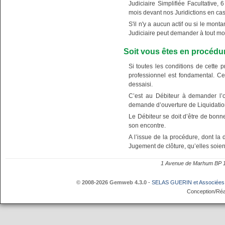
Judiciaire Simplifiée Facultative, 
mois devant nos Juridictions en cas
S'il n'y a aucun actif ou si le mont
Judiciaire peut demander à tout mom
Soit vous êtes en procédu
Si toutes les conditions de cette
professionnel est fondamental. Ce
dessaisi.
C’est au Débiteur à demander l’o
demande d’ouverture de Liquidation
Le Débiteur se doit d’être de bonn
son encontre.
A l’issue de la procédure, dont la 
Jugement de clôture, qu’elles soien
1 Avenue de Marhum BP
© 2008-2026 Gemweb 4.3.0
-
SELAS GUERIN et Associées
Conception/Réa