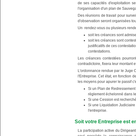
de ses capacités d'exploitation s
l'organisation d'un plan de Sauve
Des réunions de travail pour surveil
d'observation seront organisées tout
Un rendez-vous ou plusieurs rendez
soit les créances sont admis
soit les créances sont conte
justificatifs de ces contesta
contestations.
Les créances contestées pourront
contradictoire, fixera leur montant 
L'ordonnance rendue par le Juge C
l'Entreprise. Cet état, en fonction 
les moyens pour apurer le passif c'e
Si un Plan de Redressement 
règlement échelonné dans le
Si une Cession est recherché
Si une Liquidation Judiciaire 
l'entreprise.
Soit votre Entreprise est e
La participation active du Dirigean