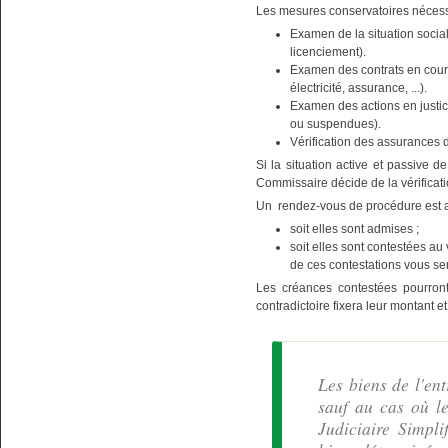
Les mesures conservatoires nécessa
Examen de la situation social
licenciement).
Examen des contrats en cours
électricité, assurance, ...).
Examen des actions en justice
ou suspendues).
Vérification des assurances d
Si la situation active et passive d
Commissaire décide de la vérificat
Un rendez-vous de procédure est alo
soit elles sont admises ;
soit elles sont contestées au
de ces contestations vous se
Les créances contestées pourront
contradictoire fixera leur montant e
Les biens de l'en
sauf au cas où l
Judiciaire Simpli