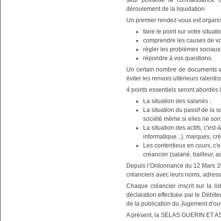
seul possède la connaissance d
déroulement de la liquidation.
Un premier rendez-vous est organis
faire le point sur votre situati
comprendre les causes de vos 
régler les problèmes sociaux
répondre à vos questions.
Un certain nombre de documents vo
éviter les renvois ultérieurs ralenti
4 points essentiels seront abordés l
La situation des salariés ;
La situation du passif de la so
société même si elles ne son
La situation des actifs, c'est
informatique...), marques, cré
Les contentieux en cours, c'es
créancier (salarié, bailleur, ad
Depuis l’Ordonnance du 12 Mars 201
créanciers avec leurs noms, adres
Chaque créancier inscrit sur la lis
déclaration effectuée par le Débit
de la publication du Jugement d'
A présent, la SELAS GUERIN ET AS