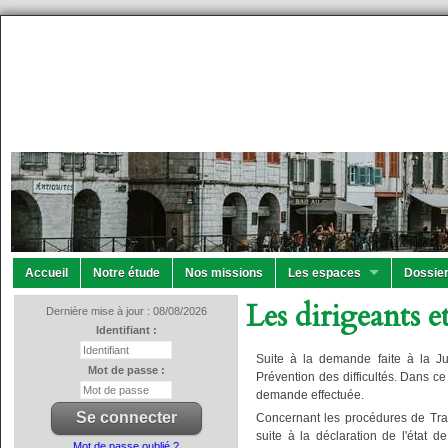
Accueil
Notre étude
Nos missions
Les espaces
Dossier
Les dirigeants e
Dernière mise à jour : 08/08/2026
Identifiant :
Suite à la demande faite à la Jur
Mot de passe :
Prévention des difficultés. Dans c
demande effectuée.
Concernant les procédures de Trait
suite à la déclaration de l'état d
Mot de passe oublié ?