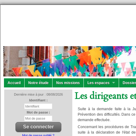
Accueil
Notre étude
Nos missions
Les espaces
Dossier
Les dirigeants e
Dernière mise à jour : 08/08/2026
Identifiant :
Suite à la demande faite à la Jur
Mot de passe :
Prévention des difficultés. Dans c
demande effectuée.
Concernant les procédures de Trait
suite à la déclaration de l'état d
Mot de passe oublié ?