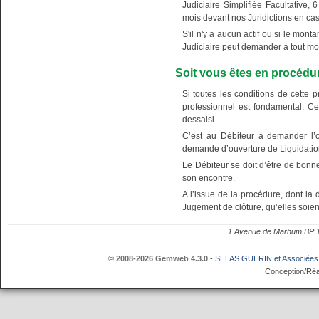
Judiciaire Simplifiée Facultative, 
mois devant nos Juridictions en cas
S'il n'y a aucun actif ou si le mont
Judiciaire peut demander à tout mom
Soit vous êtes en procédu
Si toutes les conditions de cette
professionnel est fondamental. Ce
dessaisi.
C’est au Débiteur à demander l’o
demande d’ouverture de Liquidation
Le Débiteur se doit d’être de bonn
son encontre.
A l’issue de la procédure, dont la 
Jugement de clôture, qu’elles soien
1 Avenue de Marhum BP
© 2008-2026 Gemweb 4.3.0
-
SELAS GUERIN et Associées
Conception/Réa