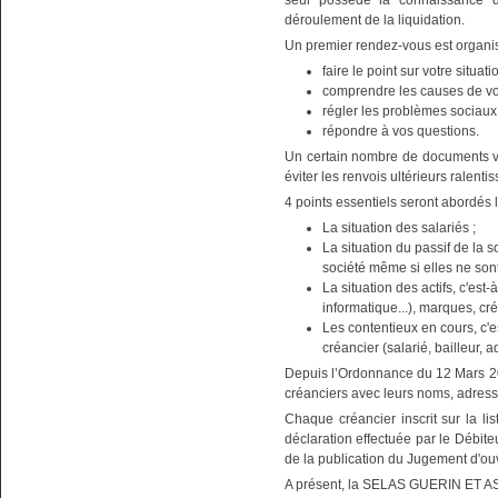
seul possède la connaissance d
déroulement de la liquidation.
Un premier rendez-vous est organis
faire le point sur votre situati
comprendre les causes de vos 
régler les problèmes sociaux
répondre à vos questions.
Un certain nombre de documents vo
éviter les renvois ultérieurs ralenti
4 points essentiels seront abordés l
La situation des salariés ;
La situation du passif de la so
société même si elles ne son
La situation des actifs, c'est
informatique...), marques, cré
Les contentieux en cours, c'es
créancier (salarié, bailleur, ad
Depuis l’Ordonnance du 12 Mars 201
créanciers avec leurs noms, adres
Chaque créancier inscrit sur la lis
déclaration effectuée par le Débit
de la publication du Jugement d'
A présent, la SELAS GUERIN ET AS