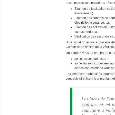
Les mesures conservatoires nécessa
Examen de la situation social
licenciement).
Examen des contrats en cours
électricité, assurance, ...).
Examen des actions en justice
ou suspendues).
Vérification des assurances d
Si la situation active et passive d
Commissaire décide de la vérificat
Un rendez-vous de procédure est alo
soit elles sont admises ;
soit elles sont contestées au
de ces contestations vous se
Les créances contestées pourront
contradictoire fixera leur montant e
Les biens de l'en
sauf au cas où l
Judiciaire Simpli