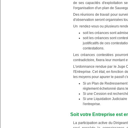
de ses capacités d'exploitation s
l'organisation d'un plan de Sauve
Des réunions de travail pour surveil
d'observation seront organisées tout
Un rendez-vous ou plusieurs rendez
soit les créances sont admis
soit les créances sont conte
justificatifs de ces contesta
contestations.
Les créances contestées pourront
contradictoire, fixera leur montant 
L'ordonnance rendue par le Juge C
l'Entreprise. Cet état, en fonction 
les moyens pour apurer le passif c'e
Si un Plan de Redressement 
règlement échelonné dans le
Si une Cession est recherché
Si une Liquidation Judiciaire 
l'entreprise.
Soit votre Entreprise est e
La participation active du Dirigean