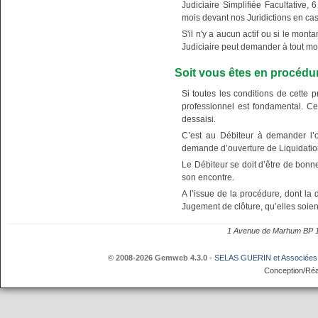
Judiciaire Simplifiée Facultative, 
mois devant nos Juridictions en cas
S'il n'y a aucun actif ou si le mont
Judiciaire peut demander à tout mom
Soit vous êtes en procédu
Si toutes les conditions de cette
professionnel est fondamental. Ce
dessaisi.
C’est au Débiteur à demander l’o
demande d’ouverture de Liquidation
Le Débiteur se doit d’être de bonn
son encontre.
A l’issue de la procédure, dont la 
Jugement de clôture, qu’elles soien
1 Avenue de Marhum BP
© 2008-2026 Gemweb 4.3.0
-
SELAS GUERIN et Associées
Conception/Réa