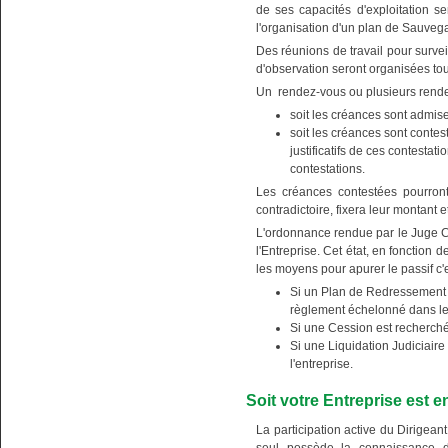
de ses capacités d'exploitation s
l'organisation d'un plan de Sauve
Des réunions de travail pour surveil
d'observation seront organisées tout
Un rendez-vous ou plusieurs rendez
soit les créances sont admis
soit les créances sont conte
justificatifs de ces contesta
contestations.
Les créances contestées pourront
contradictoire, fixera leur montant 
L'ordonnance rendue par le Juge C
l'Entreprise. Cet état, en fonction 
les moyens pour apurer le passif c'e
Si un Plan de Redressement 
règlement échelonné dans le
Si une Cession est recherché
Si une Liquidation Judiciaire 
l'entreprise.
Soit votre Entreprise est e
La participation active du Dirigean