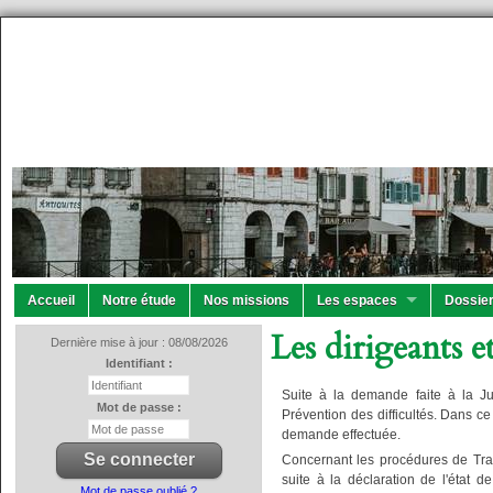
Accueil
Notre étude
Nos missions
Les espaces
Dossier
Les dirigeants e
Dernière mise à jour : 08/08/2026
Identifiant :
Suite à la demande faite à la Jur
Mot de passe :
Prévention des difficultés. Dans c
demande effectuée.
Concernant les procédures de Trait
suite à la déclaration de l'état d
Mot de passe oublié ?