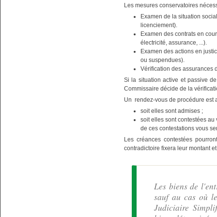
Les mesures conservatoires nécessa
Examen de la situation social
licenciement).
Examen des contrats en cours
électricité, assurance, ...).
Examen des actions en justice
ou suspendues).
Vérification des assurances d
Si la situation active et passive d
Commissaire décide de la vérificat
Un rendez-vous de procédure est alo
soit elles sont admises ;
soit elles sont contestées au
de ces contestations vous se
Les créances contestées pourront
contradictoire fixera leur montant e
Les biens de l'en
sauf au cas où l
Judiciaire Simpli