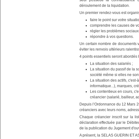
seul possède la connaissance d
déroulement de la liquidation.
Un premier rendez-vous est organis
faire le point sur votre situati
comprendre les causes de vos 
régler les problèmes sociaux
répondre à vos questions.
Un certain nombre de documents vo
éviter les renvois ultérieurs ralenti
4 points essentiels seront abordés l
La situation des salariés ;
La situation du passif de la so
société même si elles ne son
La situation des actifs, c'est
informatique...), marques, cré
Les contentieux en cours, c'es
créancier (salarié, bailleur, ad
Depuis l’Ordonnance du 12 Mars 201
créanciers avec leurs noms, adres
Chaque créancier inscrit sur la lis
déclaration effectuée par le Débit
de la publication du Jugement d'
A présent, la SELAS GUERIN ET AS