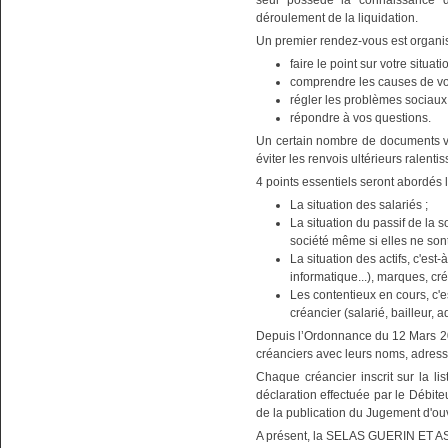
seul possède la connaissance d
déroulement de la liquidation.
Un premier rendez-vous est organis
faire le point sur votre situati
comprendre les causes de vos 
régler les problèmes sociaux
répondre à vos questions.
Un certain nombre de documents vo
éviter les renvois ultérieurs ralenti
4 points essentiels seront abordés l
La situation des salariés ;
La situation du passif de la so
société même si elles ne son
La situation des actifs, c'est
informatique...), marques, cré
Les contentieux en cours, c'es
créancier (salarié, bailleur, ad
Depuis l’Ordonnance du 12 Mars 201
créanciers avec leurs noms, adres
Chaque créancier inscrit sur la lis
déclaration effectuée par le Débit
de la publication du Jugement d'
A présent, la SELAS GUERIN ET AS