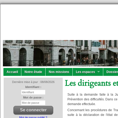
Accueil
Notre étude
Nos missions
Les espaces
Dossier
Les dirigeants e
Dernière mise à jour : 08/08/2026
Identifiant :
Suite à la demande faite à la Jur
Mot de passe :
Prévention des difficultés. Dans c
demande effectuée.
Concernant les procédures de Trait
suite à la déclaration de l'état d
Mot de passe oublié ?