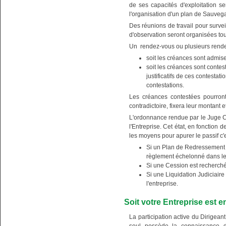
de ses capacités d'exploitation s
l'organisation d'un plan de Sauve
Des réunions de travail pour surveil
d'observation seront organisées tout
Un rendez-vous ou plusieurs rendez
soit les créances sont admis
soit les créances sont conte
justificatifs de ces contesta
contestations.
Les créances contestées pourront
contradictoire, fixera leur montant 
L'ordonnance rendue par le Juge C
l'Entreprise. Cet état, en fonction 
les moyens pour apurer le passif c'e
Si un Plan de Redressement 
règlement échelonné dans le
Si une Cession est recherché
Si une Liquidation Judiciaire 
l'entreprise.
Soit votre Entreprise est e
La participation active du Dirigean