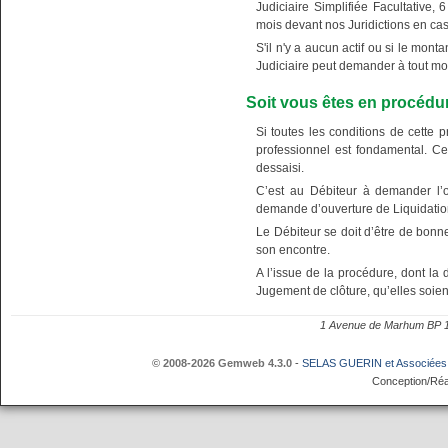
Judiciaire Simplifiée Facultative, 
mois devant nos Juridictions en cas
S'il n'y a aucun actif ou si le mont
Judiciaire peut demander à tout mom
Soit vous êtes en procédu
Si toutes les conditions de cette
professionnel est fondamental. Ce
dessaisi.
C’est au Débiteur à demander l’o
demande d’ouverture de Liquidation
Le Débiteur se doit d’être de bonn
son encontre.
A l’issue de la procédure, dont la 
Jugement de clôture, qu’elles soien
1 Avenue de Marhum BP
© 2008-2026 Gemweb 4.3.0
-
SELAS GUERIN et Associées
Conception/Réa