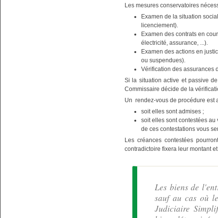
Les mesures conservatoires nécessa
Examen de la situation social
licenciement).
Examen des contrats en cours
électricité, assurance, ...).
Examen des actions en justice
ou suspendues).
Vérification des assurances d
Si la situation active et passive d
Commissaire décide de la vérificat
Un rendez-vous de procédure est alo
soit elles sont admises ;
soit elles sont contestées au
de ces contestations vous se
Les créances contestées pourront
contradictoire fixera leur montant e
Les biens de l'en
sauf au cas où l
Judiciaire Simpli