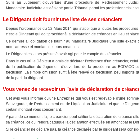
Suite au Jugement d'ouverture d'une procédure de Redressement Judicia
Mandataire Judiciaire est désigné par le Tribunal parmi les professionnels inscr
Le Dirigeant doit fournir une liste de ses créanciers
Depuis l’ordonnance du 12 Mars 2014 qui s’applique à toutes les procédures 
c’est le Dirigeant qui doit procéder à la déclaration de créances en lieu et plac
Ce dernier a l’obligation de fournir au Mandataire Judiciaire une liste exacte
nom, adresse et montant de leurs créances.
Le Dirigeant est alors présumé avoir agi pour le compte du créancier.
Dans le cas où le Débiteur a omis de déclarer l’existence d’un créancier, celu
de la publication du Jugement d’ouverture de la procédure au BODACC p
forclusion. La simple omission suffit à être relevé de forclusion, peu importe 
de la part du dirigeant.
Vous venez de recevoir un "avis de déclaration de créanc
Cet avis vous informe qu'une Entreprise qui vous est redevable d'une somme d
Sauvegarde, de Redressement ou de Liquidation Judiciaire et que le Dirigean
certain montant vous concernant.
A partir de ce moment-là, le créancier peut ratifier la déclaration de créance eff
sa créance, ce qui rendra caduque la déclaration effectuée en amont par le Dir
Si le créancier ne déclare pas, la créance déclarée par le dirigeant sera cons