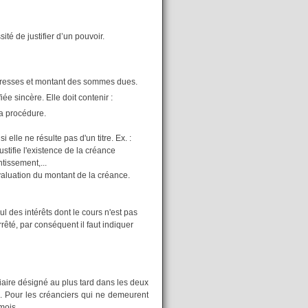
ité de justifier d’un pouvoir.
 adresses et montant des sommes dues.
iée sincère. Elle doit contenir :
la procédure.
elle ne résulte pas d'un titre. Ex. :
ustifie l'existence de la créance
tissement,...
évaluation du montant de la créance.
cul des intérêts dont le cours n'est pas
rêté, par conséquent il faut indiquer
iaire désigné au plus tard dans les deux
 Pour les créanciers qui ne demeurent
 mois