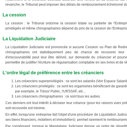
revanche, le Tribunal peut imposer des délais de remboursement échelonné d
La cession
La cession : le Tribunal ordonne la cession totale ou partielle de l'Entre
privilégiés et même chirographaires dépend du prix de la cession de l'Entrepris
La Liquidation Judiciaire
La Liquidation Judiciaire est prononcée si aucune Cession ou Plan de Redre
chirographaires ont statistiquement peu de chance de recouvrer leur 
d'irrecouvrabilité peut leur être délivré, sur demande du créancier et pourvu
permettre de justifier l'écriture de régularisation comptable en ses livres et de 
L'ordre légal de préférence entre les créanciers
Les créanciers superprivilégiés : ce sont les salariés (Voir Espace Salarié
Les créanciers privilégiés : ce sont les organismes bénéficiant de garanti
par exemple, le Trésor Public, l'URSSAF, etc...
Les créanciers chirographaires : ce sont tous les autres.
Ces derniers ont tout intérêt à déclarer leur créance (pour les raisons vues pr
soit recouvrée est minime.
En effet, lorsqu'une entreprise fait l'objet d'une procédure de Liquidation Judicia
ses biens financiers, mobiliers et immobiliers) permet rarement le rembourseme
Par conséquent, lorsque le Mandataire Judiciaire dresse un ordre de réparti