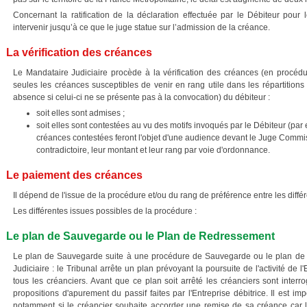
Concernant la ratification de la déclaration effectuée par le Débiteur pour 
intervenir jusqu’à ce que le juge statue sur l’admission de la créance.
La vérification des créances
Le Mandataire Judiciaire procède à la vérification des créances (en procédur
seules les créances susceptibles de venir en rang utile dans les répartitions
absence si celui-ci ne se présente pas à la convocation) du débiteur :
soit elles sont admises ;
soit elles sont contestées au vu des motifs invoqués par le Débiteur (par
créances contestées feront l'objet d'une audience devant le Juge Commis
contradictoire, leur montant et leur rang par voie d'ordonnance.
Le paiement des créances
Il dépend de l'issue de la procédure et/ou du rang de préférence entre les diffé
Les différentes issues possibles de la procédure :
Le plan de Sauvegarde ou le Plan de Redressement
Le plan de Sauvegarde suite à une procédure de Sauvegarde ou le plan de
Judiciaire : le Tribunal arrête un plan prévoyant la poursuite de l'activité de l
tous les créanciers. Avant que ce plan soit arrêté les créanciers sont interro
propositions d'apurement du passif faites par l'Entreprise débitrice. Il est im
notamment si le créancier souhaite accorder une remise de sa créance car l