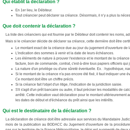
Qui établit la déclaration ?
En 1er lieu, le Débiteur.
Tout créancier peut déclarer sa créance. Désormais, il n’y a plus la nécess
Que doit contenir la déclaration ?
La liste des créanciers qui est fournie par le Débiteur doit contenir les noms,
Mais si le créancier décide de déclarer sa créance, cette dernière doit être certif
Le montant exact de la créance due au jour du jugement d'ouverture de 
L'indication des sommes à venir et la date de leurs échéances.
Les éléments de nature à prouver l'existence et le montant de la créance si 
facture, bon de commande, contrat, c'est-à-dire tous papiers officiels qui j
La nature d'un privilège ou d'une sûreté éventuelle. Ex. : hypothèque, nan
Si le montant de la créance n'a pas encore été fixé, il faut indiquer une 
Ce montant doit être un chiffre précis.
Si la créance fait l'objet d'un litige, l'indication de la juridiction saisie.
S'il s'agit d'un prêt bancaire ou autre, il faut préciser les modalités de cal
arrêté. Cette indication vaut déclaration pour le montant ultérieurement ar
les dates de début et d'échéance du prêt ainsi que les intérêts.
Qui est le destinataire de la déclaration ?
La déclaration de créance doit être adressée aux services du Mandataire Judic
mois de la publication au BODACC du Jugement d'ouverture de la procédure.
pas sur le territoire de la France Métropolitaine, le délai est augmenté de deux