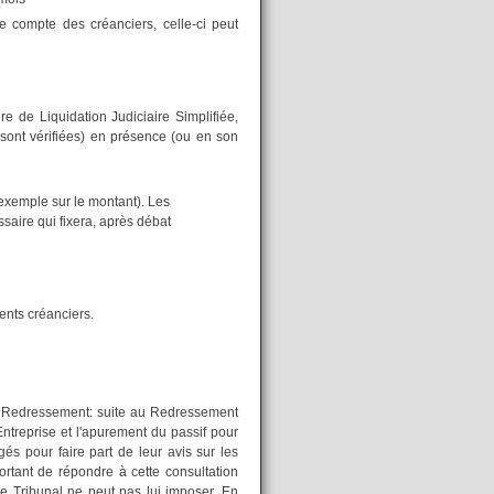
le compte des créanciers, celle-ci peut
e de Liquidation Judiciaire Simplifiée,
 sont vérifiées) en présence (ou en son
 exemple sur le montant). Les
saire qui fixera, après débat
rents créanciers.
 Redressement: suite au Redressement
'Entreprise et l'apurement du passif pour
gés pour faire part de leur avis sur les
portant de répondre à cette consultation
e Tribunal ne peut pas lui imposer. En