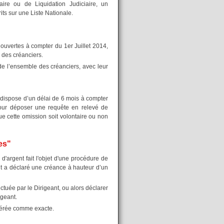
ire ou de Liquidation Judiciaire, un
its sur une Liste Nationale.
ouvertes à compter du 1er Juillet 2014,
e des créanciers.
 de l’ensemble des créanciers, avec leur
i dispose d’un délai de 6 mois à compter
our déposer une requête en relevé de
que cette omission soit volontaire ou non
es"
'argent fait l'objet d'une procédure de
t a déclaré une créance à hauteur d’un
ectuée par le Dirigeant, ou alors déclarer
igeant.
idérée comme exacte.