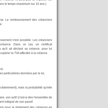
ans le temps (maximum sur 10 ans.).
prise. Le remboursement des créanciers
e.
ssement n'est possible. Les créanciers
créance. Dans ce cas, un certificat
 qu'il ait déclaré sa créance, pour lui
récupérer la TVA affectée à la créance.
s).
es particulières données par la loi,
écédemment), mais la probabilité qu'elle
ire, son actif (c'est-à-dire l'ensemble de
nt intégral de son passif.
tion pour le règlement des créances en