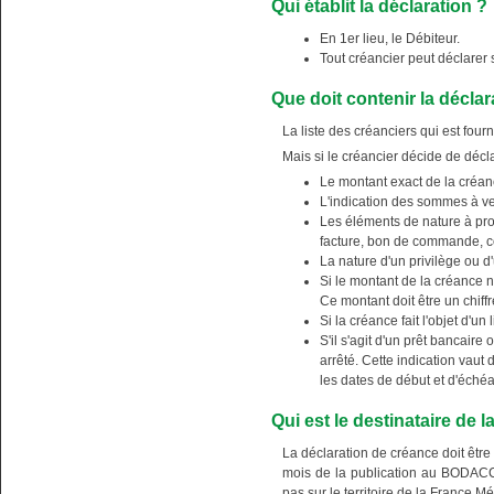
Qui établit la déclaration ?
En 1er lieu, le Débiteur.
Tout créancier peut déclarer s
Que doit contenir la déclar
La liste des créanciers qui est fou
Mais si le créancier décide de déclar
Le montant exact de la créan
L'indication des sommes à ve
Les éléments de nature à prouv
facture, bon de commande, cont
La nature d'un privilège ou d
Si le montant de la créance n
Ce montant doit être un chiffr
Si la créance fait l'objet d'un l
S'il s'agit d'un prêt bancaire 
arrêté. Cette indication vaut 
les dates de début et d'échéa
Qui est le destinataire de l
La déclaration de créance doit êtr
mois de la publication au BODACC
pas sur le territoire de la France M