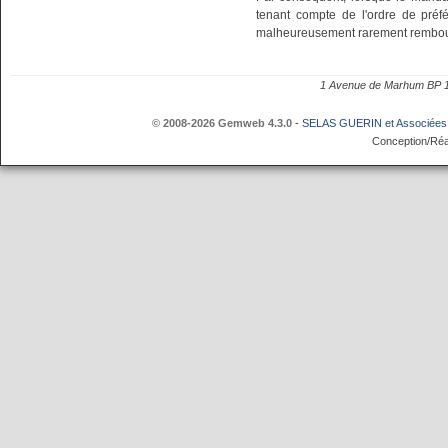
tenant compte de l'ordre de préfé
malheureusement rarement rembou
1 Avenue de Marhum BP
© 2008-2026 Gemweb 4.3.0
-
SELAS GUERIN et Associées
Conception/Réa