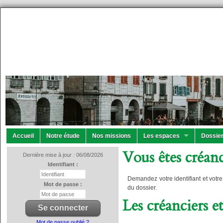
Accueil
Notre étude
Nos missions
Les espaces
Dossier
Vous êtes créanc
Dernière mise à jour : 06/08/2026
Identifiant :
Demandez votre identifiant et votr
Mot de passe :
du dossier.
Les créanciers e
Mot de passe oublié ?