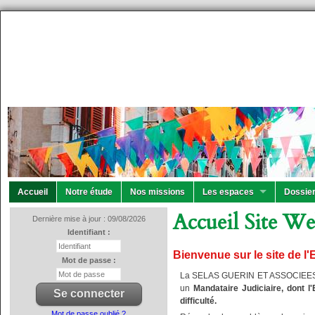
Accueil
Notre étude
Nos missions
Les espaces
Dossier
Accueil Site W
Dernière mise à jour : 09/08/2026
Identifiant :
Bienvenue sur le site de
Mot de passe :
La SELAS GUERIN ET ASSOCIEES, 
un
Mandataire Judiciaire, dont l
difficulté.
Mot de passe oublié ?