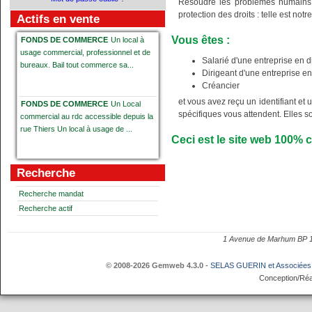
Résoudre les problèmes humains, é
protection des droits : telle est notre
Actifs en vente
Vous êtes :
FONDS DE COMMERCE
Un local à
usage commercial, professionnel et de
Salarié d'une entreprise en di
bureaux. Bail tout commerce sa...
Dirigeant d'une entreprise en 
Créancier
et vous avez reçu un identifiant et
FONDS DE COMMERCE
Un Local
spécifiques vous attendent. Elles s
commercial au rdc accessible depuis la
rue Thiers Un local à usage de ...
Ceci est le site web
100%
c
Fonds de commerce d'épicerie fine,
Recherche
dégustation et vente de produits
gastronomiqus
Fonds de commerc...
Recherche mandat
Recherche actif
Contrat de franchise DREAM
1 Avenue de Marhum BP
DONUTS
Contrat de franchise "
DREAM DONUTS " portant sur un local
© 2008-2026 Gemweb 4.3.0
-
SELAS GUERIN et Associées
sis C...
Conception/Réa
Immeuble bâti comprenant un local
commercial
Immeuble bâti comprenant