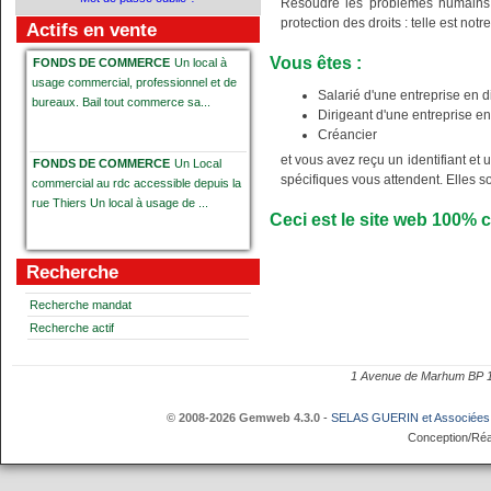
Résoudre les problèmes humains, é
protection des droits : telle est notre
Actifs en vente
Vous êtes :
FONDS DE COMMERCE
Un local à
usage commercial, professionnel et de
Salarié d'une entreprise en di
bureaux. Bail tout commerce sa...
Dirigeant d'une entreprise en 
Créancier
et vous avez reçu un identifiant et
FONDS DE COMMERCE
Un Local
spécifiques vous attendent. Elles s
commercial au rdc accessible depuis la
rue Thiers Un local à usage de ...
Ceci est le site web
100%
c
Fonds de commerce d'épicerie fine,
Recherche
dégustation et vente de produits
gastronomiqus
Fonds de commerc...
Recherche mandat
Recherche actif
Contrat de franchise DREAM
1 Avenue de Marhum BP
DONUTS
Contrat de franchise "
DREAM DONUTS " portant sur un local
© 2008-2026 Gemweb 4.3.0
-
SELAS GUERIN et Associées
sis C...
Conception/Réa
Immeuble bâti comprenant un local
commercial
Immeuble bâti comprenant