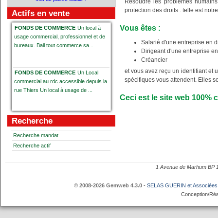
Résoudre les problèmes humains, é
protection des droits : telle est notre
Actifs en vente
Vous êtes :
FONDS DE COMMERCE
Un local à
usage commercial, professionnel et de
Salarié d'une entreprise en di
bureaux. Bail tout commerce sa...
Dirigeant d'une entreprise en 
Créancier
et vous avez reçu un identifiant et
FONDS DE COMMERCE
Un Local
spécifiques vous attendent. Elles s
commercial au rdc accessible depuis la
rue Thiers Un local à usage de ...
Ceci est le site web
100%
c
Fonds de commerce d'épicerie fine,
Recherche
dégustation et vente de produits
gastronomiqus
Fonds de commerc...
Recherche mandat
Recherche actif
Contrat de franchise DREAM
1 Avenue de Marhum BP
DONUTS
Contrat de franchise "
DREAM DONUTS " portant sur un local
© 2008-2026 Gemweb 4.3.0
-
SELAS GUERIN et Associées
sis C...
Conception/Réa
Immeuble bâti comprenant un local
commercial
Immeuble bâti comprenant